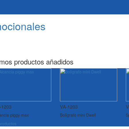
mocionales
imos productos añadidos
-1203
VA-1203
V
ancia piggy max
Bolígrafo mini Dwell
S
roductos