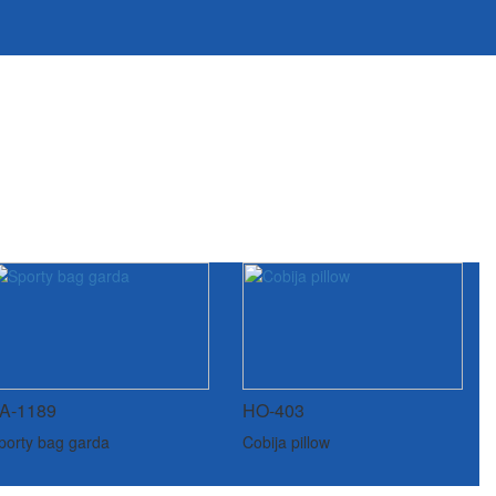
A-1189
HO-403
porty bag garda
Cobija pillow