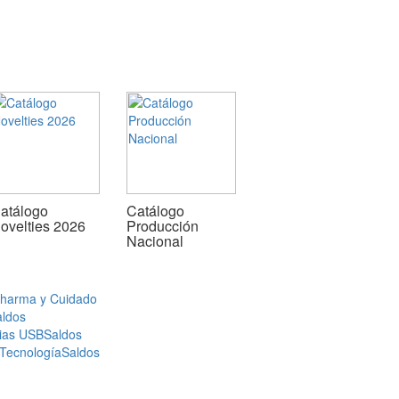
atálogo
Catálogo
ovelties 2026
Producción
Nacional
Pharma y Cuidado
aldos
ias USB
Saldos
 Tecnología
Saldos