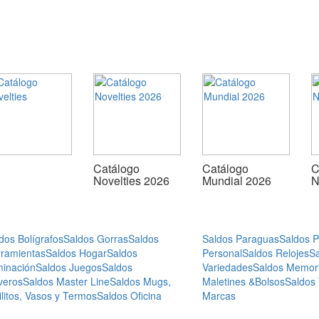
Catálogo
Catálogo
C
Novelties 2026
Mundial 2026
N
dos Bolígrafos
Saldos Gorras
Saldos
Saldos Paraguas
Saldos 
ramientas
Saldos Hogar
Saldos
Personal
Saldos Relojes
S
minación
Saldos Juegos
Saldos
Variedades
Saldos Memor
veros
Saldos Master Line
Saldos Mugs,
Maletines &Bolsos
Saldos
ilitos, Vasos y Termos
Saldos Oficina
Marcas