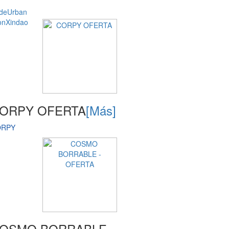
de
Urban
on
Xindao
ORPY OFERTA
[Más]
ORPY
OSMO BORRABLE -