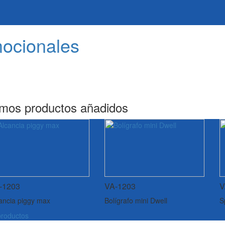
mocionales
imos productos añadidos
-1203
VA-1203
V
ancia piggy max
Bolígrafo mini Dwell
S
roductos