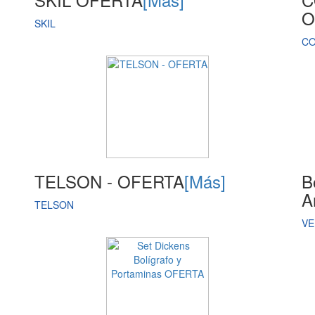
O
SKIL
C
TELSON - OFERTA
[Más]
B
A
TELSON
VE