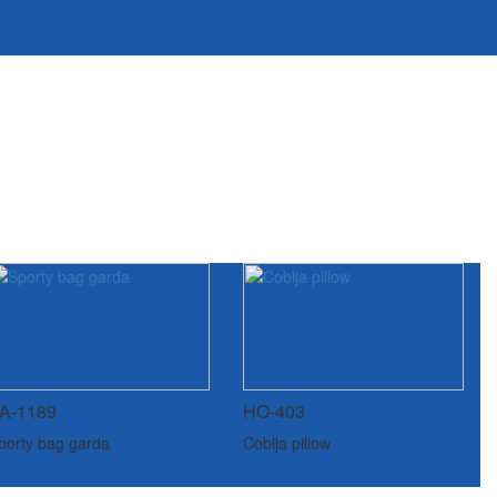
A-1189
HO-403
porty bag garda
Cobija pillow