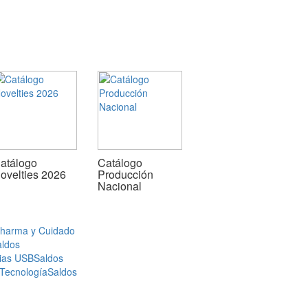
atálogo
Catálogo
ovelties 2026
Producción
Nacional
Pharma y Cuidado
aldos
ias USB
Saldos
 Tecnología
Saldos