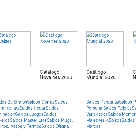
Catálogo
Catálogo
C
Novelties 2026
Mundial 2026
N
dos Bolígrafos
Saldos Gorras
Saldos
Saldos Paraguas
Saldos 
ramientas
Saldos Hogar
Saldos
Personal
Saldos Relojes
S
minación
Saldos Juegos
Saldos
Variedades
Saldos Memor
veros
Saldos Master Line
Saldos Mugs,
Maletines &Bolsos
Saldos
ilitos, Vasos y Termos
Saldos Oficina
Marcas