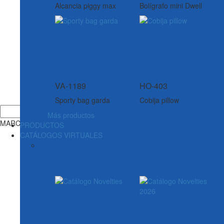
Alcancia piggy max
Bolígrafo mini Dwell
VA-1189
HO-403
Sporty bag garda
Cobija pillow
Más productos
MARCAS
PRODUCTOS
CATÁLOGOS VIRTUALES