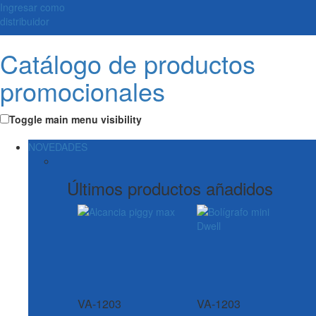
Ingresar como
distribuidor
Catálogo de productos
promocionales
Toggle main menu visibility
NOVEDADES
Últimos productos añadidos
VA-1203
VA-1203