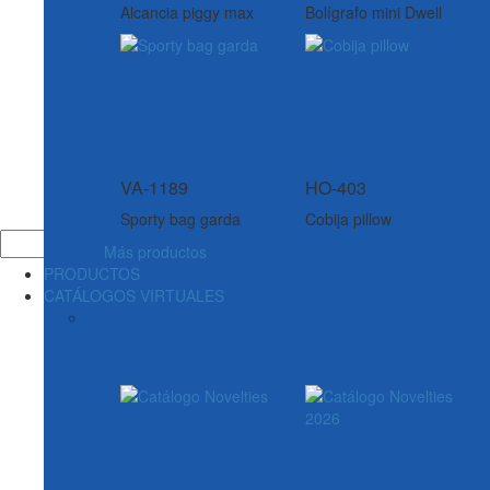
Alcancia piggy max
Bolígrafo mini Dwell
VA-1189
HO-403
Sporty bag garda
Cobija pillow
Más productos
PRODUCTOS
CATÁLOGOS VIRTUALES