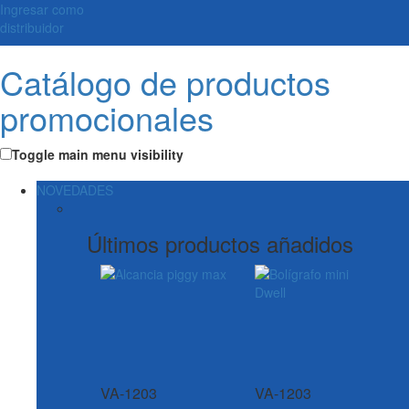
Ingresar como
distribuidor
Catálogo de productos
promocionales
Toggle main menu visibility
NOVEDADES
Últimos productos añadidos
VA-1203
VA-1203