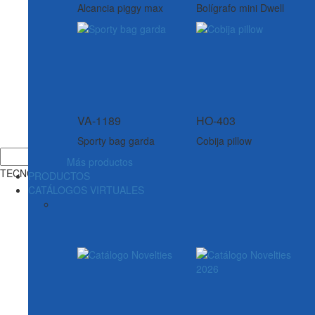
Alcancia piggy max
Bolígrafo mini Dwell
VA-1189
HO-403
Sporty bag garda
Cobija pillow
Más productos
TECNOLOGÍA
PRODUCTOS
CATÁLOGOS VIRTUALES