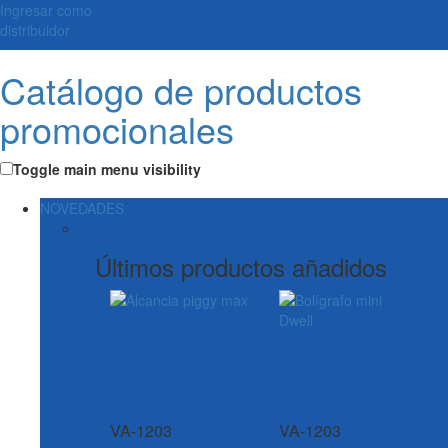
Ingresar como
distribuidor
Catálogo de productos
promocionales
Toggle main menu visibility
NOVEDADES
Últimos productos añadidos
VA-1203
VA-1203