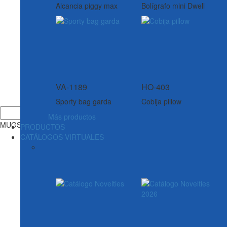
Alcancia piggy max
Bolígrafo mini Dwell
VA-1189
HO-403
Sporty bag garda
Cobija pillow
Más productos
MUGS, BOTILITOS, VASOS & TERMOS
PRODUCTOS
CATÁLOGOS VIRTUALES