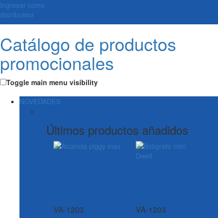
Ingresar como
distribuidor
Catálogo de productos
promocionales
Toggle main menu visibility
NOVEDADES
Últimos productos añadidos
VA-1203
VA-1203