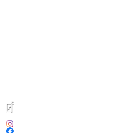
ONTÁCTENOS
316 6264628 - 317 3719394
(601) 8055060
@4ppublicidad
@4ppublicidad