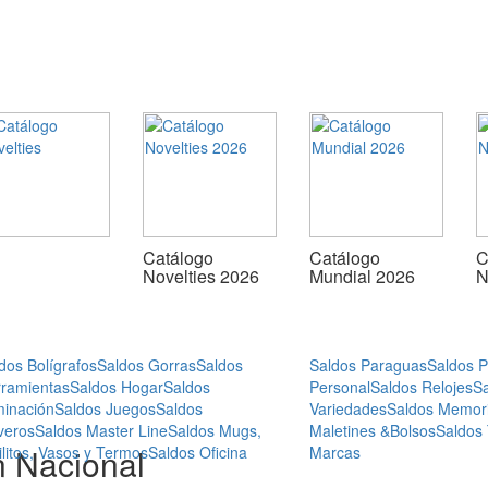
Catálogo
Catálogo
C
Novelties 2026
Mundial 2026
N
dos Bolígrafos
Saldos Gorras
Saldos
Saldos Paraguas
Saldos 
ramientas
Saldos Hogar
Saldos
Personal
Saldos Relojes
S
minación
Saldos Juegos
Saldos
Variedades
Saldos Memor
veros
Saldos Master Line
Saldos Mugs,
Maletines &Bolsos
Saldos
n Nacional
ilitos, Vasos y Termos
Saldos Oficina
Marcas