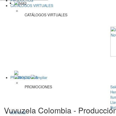
PRODUCTOS
CATÁLOGOS VIRTUALES
CATÁLOGOS VIRTUALES
PROMOCIONES
PROMOCIONES
Sal
Her
Ilu
Lla
Vuvuzela Colombia - Producció
Bot
MARCAS