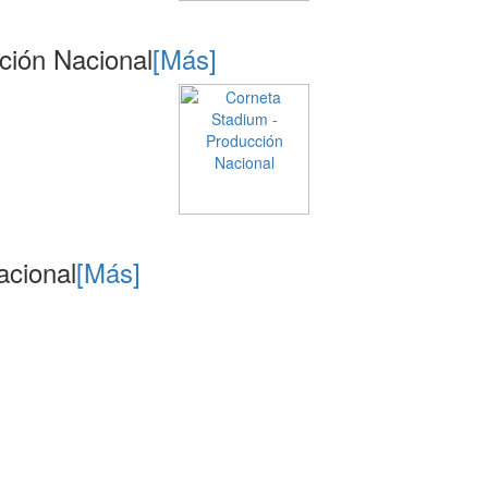
ción Nacional
[Más]
acional
[Más]
catalogospromocionales.com | Todos los Derechos reservados
Desarrollado por:
Panda Consulting
C