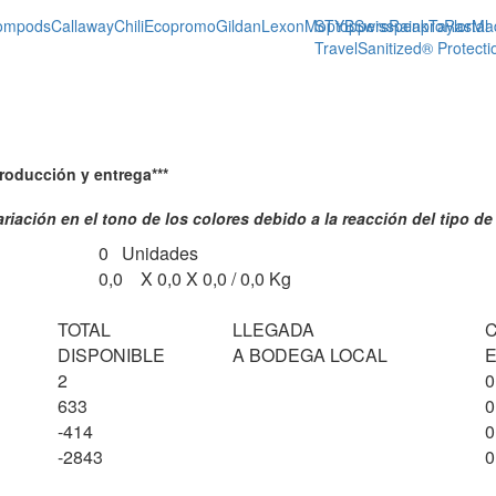
ompods
Callaway
Chili
Ecopromo
Gildan
Lexon
Moptoppers
STYB
Swisspeak
Rainpro
TaylorMa
Rastal
Travel
Sanitized® Protecti
producción y entrega***
ariación en el tono de los colores debido a la reacción del tipo de
0 Unidades
0,0 X 0,0 X 0,0 / 0,0 Kg
TOTAL
LLEGADA
DISPONIBLE
A BODEGA LOCAL
E
2
0
633
0
-414
0
-2843
0