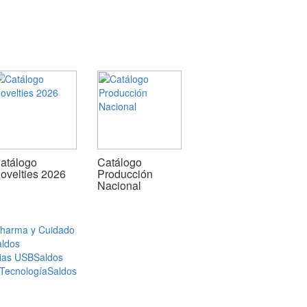
atálogo
Catálogo
ovelties 2026
Producción
Nacional
Pharma y Cuidado
aldos
ias USB
Saldos
 Tecnología
Saldos