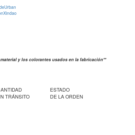
de
Urban
on
Xindao
 material y los colorantes usados en la fabricación**
CANTIDAD
ESTADO
N TRÁNSITO
DE LA ORDEN