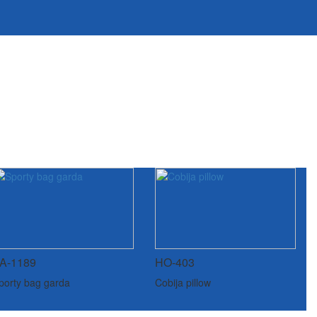
A-1189
HO-403
porty bag garda
Cobija pillow