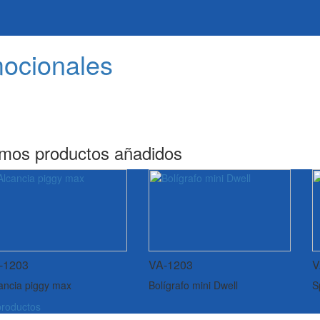
mocionales
imos productos añadidos
-1203
VA-1203
V
ancia piggy max
Bolígrafo mini Dwell
S
roductos