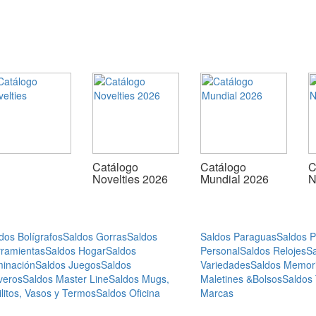
Catálogo
Catálogo
C
Novelties 2026
Mundial 2026
N
dos Bolígrafos
Saldos Gorras
Saldos
Saldos Paraguas
Saldos 
ramientas
Saldos Hogar
Saldos
Personal
Saldos Relojes
S
minación
Saldos Juegos
Saldos
Variedades
Saldos Memor
veros
Saldos Master Line
Saldos Mugs,
Maletines &Bolsos
Saldos
ilitos, Vasos y Termos
Saldos Oficina
Marcas