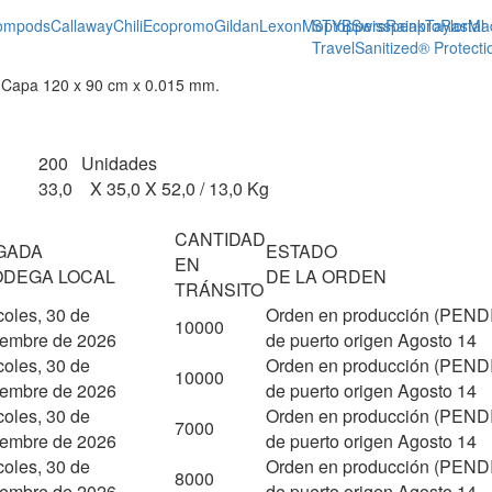
ompods
Callaway
Chili
Ecopromo
Gildan
Lexon
Moptoppers
STYB
Swisspeak
Rainpro
TaylorMa
Rastal
Travel
Sanitized® Protecti
r. Capa 120 x 90 cm x 0.015 mm.
200 Unidades
33,0 X 35,0 X 52,0 / 13,0 Kg
CANTIDAD
GADA
ESTADO
EN
ODEGA LOCAL
DE LA ORDEN
TRÁNSITO
coles, 30 de
Orden en producción (PEND
10000
iembre de 2026
de puerto origen Agosto 14
coles, 30 de
Orden en producción (PEND
10000
iembre de 2026
de puerto origen Agosto 14
coles, 30 de
Orden en producción (PEND
7000
iembre de 2026
de puerto origen Agosto 14
coles, 30 de
Orden en producción (PEND
8000
iembre de 2026
de puerto origen Agosto 14