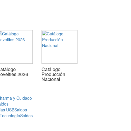
atálogo
Catálogo
ovelties 2026
Producción
Nacional
Pharma y Cuidado
aldos
ias USB
Saldos
 Tecnología
Saldos