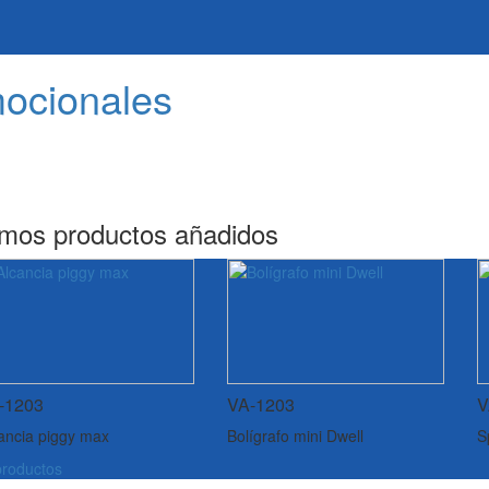
mocionales
imos productos añadidos
-1203
VA-1203
V
ancia piggy max
Bolígrafo mini Dwell
S
roductos