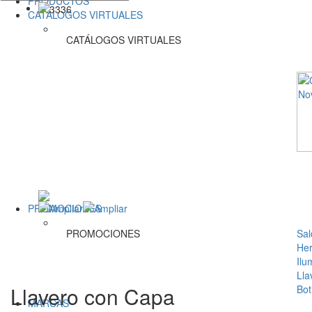
PRODUCTOS
CATÁLOGOS VIRTUALES
CATÁLOGOS VIRTUALES
PROMOCIONES
PROMOCIONES
Sal
Her
Ilu
Lla
Llavero con Capa
Bot
MARCAS