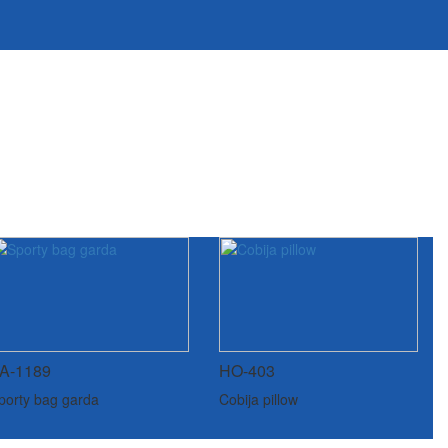
A-1189
HO-403
porty bag garda
Cobija pillow