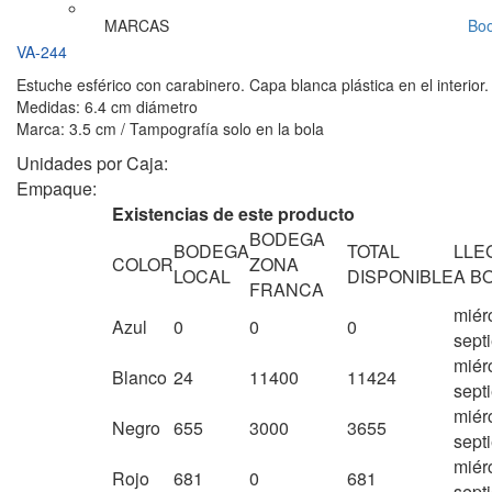
MARCAS
Bo
VA-244
Estuche esférico con carabinero. Capa blanca plástica en el interio
Medidas: 6.4 cm diámetro
Marca: 3.5 cm / Tampografía solo en la bola
Unidades por Caja:
Empaque:
Existencias de este producto
BODEGA
BODEGA
TOTAL
LLE
COLOR
ZONA
LOCAL
DISPONIBLE
A B
FRANCA
miér
Azul
0
0
0
sept
miér
Blanco
24
11400
11424
sept
miér
Negro
655
3000
3655
sept
miér
Rojo
681
0
681
sept