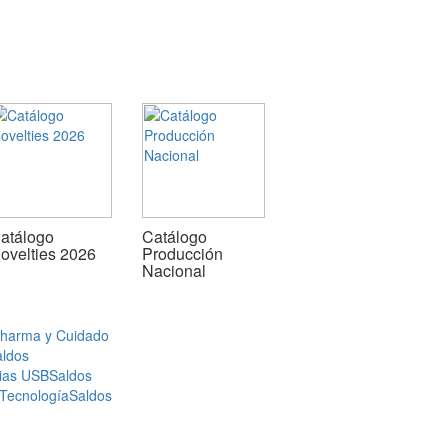
atálogo
Catálogo
ovelties 2026
Producción
Nacional
Pharma y Cuidado
aldos
ias USB
Saldos
 Tecnología
Saldos