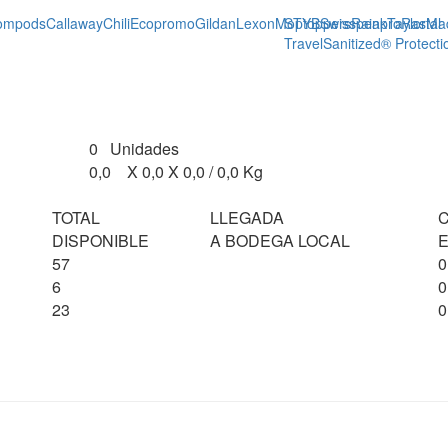
ompods
Callaway
Chili
Ecopromo
Gildan
Lexon
Moptoppers
STYB
Swisspeak
Rainpro
TaylorMa
Rastal
Travel
Sanitized® Protecti
0 Unidades
0,0 X 0,0 X 0,0 / 0,0 Kg
TOTAL
LLEGADA
DISPONIBLE
A BODEGA LOCAL
E
57
0
6
0
23
0