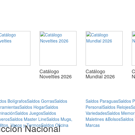
Catálogo
Catálogo
C
Novelties 2026
Mundial 2026
N
dos Bolígrafos
Saldos Gorras
Saldos
Saldos Paraguas
Saldos 
ramientas
Saldos Hogar
Saldos
Personal
Saldos Relojes
S
minación
Saldos Juegos
Saldos
Variedades
Saldos Memor
veros
Saldos Master Line
Saldos Mugs,
Maletines &Bolsos
Saldos
ucción Nacional
ilitos, Vasos y Termos
Saldos Oficina
Marcas