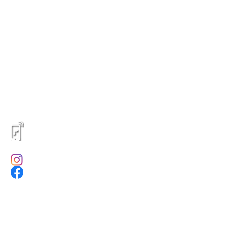
ONTÁCTENOS
316 6264628 - 317 3719394
(601) 8055060
@4ppublicidad
@4ppublicidad