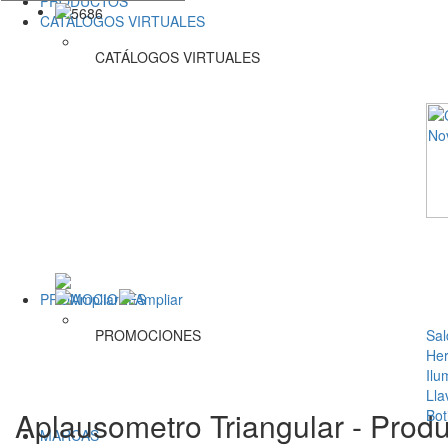
PRODUCTOS
CATÁLOGOS VIRTUALES
CATÁLOGOS VIRTUALES
PROMOCIONES
PROMOCIONES
Sal
Her
Ilu
Lla
Aplausometro Triangular - Prod
Bot
MARCAS