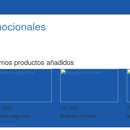
mocionales
imos productos añadidos
-1203
VA-1203
V
ancia piggy max
Bolígrafo mini Dwell
S
roductos