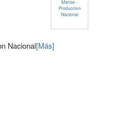
on Nacional
[Más]
catalogospromocionales.com | Todos los Derechos reservados
Desarrollado por:
Panda Consulting
C