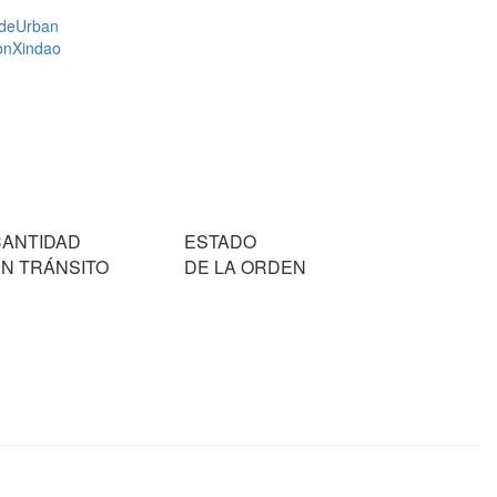
de
Urban
on
Xindao
CANTIDAD
ESTADO
N TRÁNSITO
DE LA ORDEN