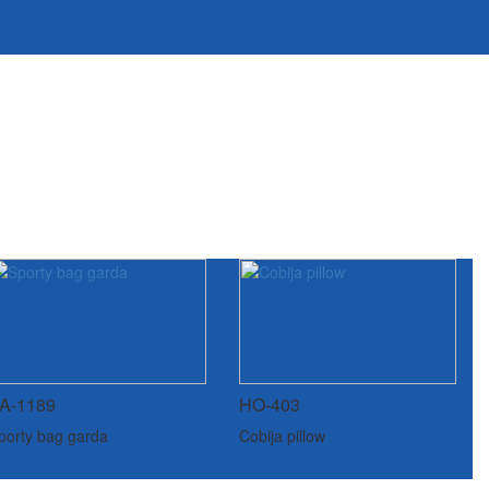
A-1189
HO-403
porty bag garda
Cobija pillow