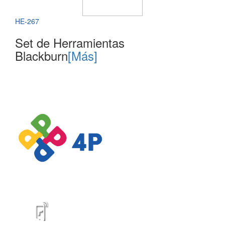
HE-267
Set de Herramientas
Blackburn
[Más]
catalogospromocionales.com | Todos los Derechos reservados
Desarrollado por:
Panda Consulting
CONTÁCTENOS
316 6264628 - 317 3719394