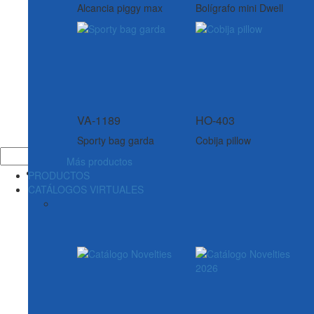
Alcancia piggy max
Bolígrafo mini Dwell
VA-1189
HO-403
Sporty bag garda
Cobija pillow
Más productos
PRODUCTOS
CATÁLOGOS VIRTUALES