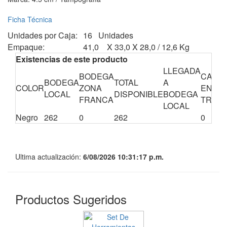
Ficha Técnica
Unidades por Caja:
16 Unidades
Empaque:
41,0 X 33,0 X 28,0 / 12,6 Kg
Existencias de este producto
LLEGADA
BODEGA
CANTI
BODEGA
TOTAL
A
COLOR
ZONA
EN
LOCAL
DISPONIBLE
BODEGA
FRANCA
TRÁNS
LOCAL
Negro
262
0
262
0
Ultima actualización:
6/08/2026 10:31:17 p.m.
Productos Sugeridos