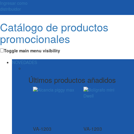
Ingresar como
distribuidor
Catálogo de productos
promocionales
Toggle main menu visibility
NOVEDADES
Últimos productos añadidos
VA-1203
VA-1203