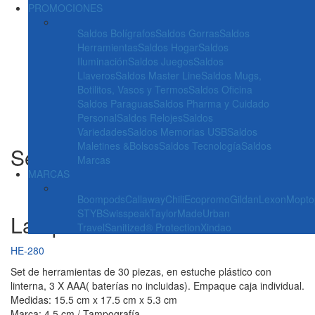
PROMOCIONES
Saldos Bolígrafos
Saldos Gorras
Saldos
Herramientas
Saldos Hogar
Saldos
Iluminación
Saldos Juegos
Saldos
Llaveros
Saldos Master Line
Saldos Mugs,
Botilitos, Vasos y Termos
Saldos Oficina
Saldos Paraguas
Saldos Pharma y Cuidado
Personal
Saldos Relojes
Saldos
Variedades
Saldos Memorias USB
Saldos
Maletines &Bolsos
Saldos Tecnología
Saldos
Set de Herramientas con
Marcas
MARCAS
Boompods
Callaway
Chili
Ecopromo
Gildan
Lexon
Mopto
STYB
Swisspeak
TaylorMade
Urban
Lámpara LED
Travel
Sanitized® Protection
Xindao
HE-280
Set de herramientas de 30 piezas, en estuche plástico con
linterna, 3 X AAA( baterías no incluidas). Empaque caja individual.
Medidas: 15.5 cm x 17.5 cm x 5.3 cm
Marca: 4.5 cm / Tampografía